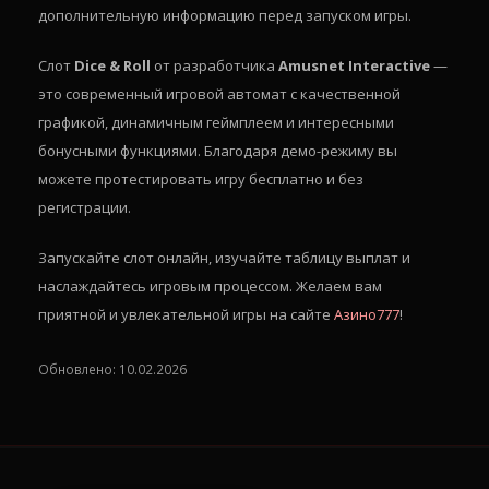
дополнительную информацию перед запуском игры.
Слот
Dice & Roll
от разработчика
Amusnet Interactive
—
это современный игровой автомат с качественной
графикой, динамичным геймплеем и интересными
бонусными функциями. Благодаря демо-режиму вы
можете протестировать игру бесплатно и без
регистрации.
Запускайте слот онлайн, изучайте таблицу выплат и
наслаждайтесь игровым процессом. Желаем вам
приятной и увлекательной игры на сайте
Азино777
!
Обновлено:
10.02.2026