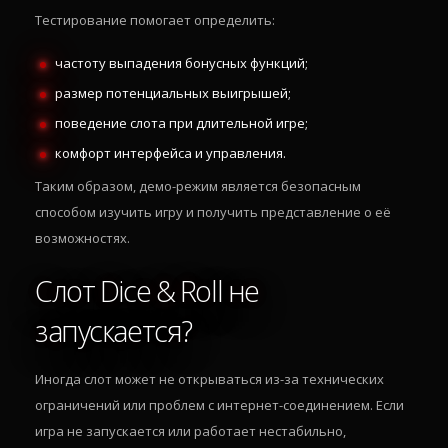
Тестирование помогает определить:
частоту выпадения бонусных функций;
размер потенциальных выигрышей;
поведение слота при длительной игре;
комфорт интерфейса и управления.
Таким образом, демо-режим является безопасным
способом изучить игру и получить представление о её
возможностях.
Слот Dice & Roll не
запускается?
Иногда слот может не открываться из-за технических
ограничений или проблем с интернет-соединением. Если
игра не запускается или работает нестабильно,