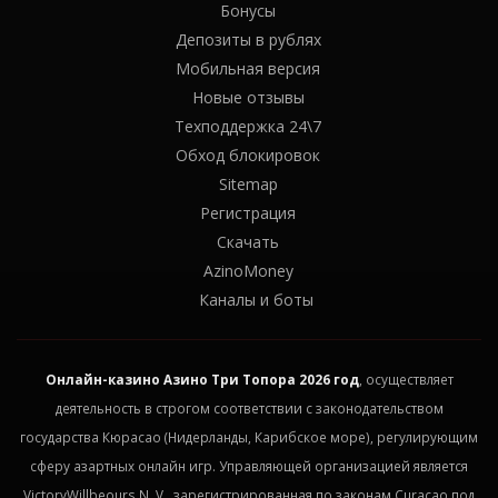
Бонусы
Депозиты в рублях
Мобильная версия
Новые отзывы
Техподдержка 24\7
Обход блокировок
Sitemap
Регистрация
Скачать
AzinoMoney
Каналы и боты
Онлайн-казино Азино Три Топора 2026 год
, осуществляет
деятельность в строгом соответствии с законодательством
государства Кюрасао (Нидерланды, Карибское море), регулирующим
сферу азартных онлайн игр. Управляющей организацией является
VictoryWillbeours N. V., зарегистрированная по законам Curaçao под