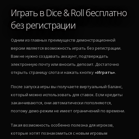
Играть в Dice & Roll бесплатно
без регистрации
Одним из главных преимуществ демонстрационной
версии является возможность играть без регистрации.
Вам не нужно создавать аккаунт, подтверждать
электронную почту или вносить депозит. Достаточно
открыть страницу слота и нажать кнопку
«Играть»
.
После запуска игры вы получаете виртуальный баланс,
который можно использовать для ставок. Если кредиты
заканчиваются, они автоматически пополняются,
поэтому демо-режим не имеет ограничений по времени.
Такая возможность особенно полезна для игроков,
которые хотят познакомиться с новым игровым