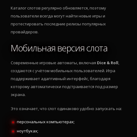
Каталог слотов регулярно обновляется, поэтому
пользователи всегда могут найти новые игры и
протестировать последние релизы популярных
провайдеров.
Мобильная версия слота
Современные игровые автоматы, включая
Dice & Roll
,
создаются с учётом мобильных пользователей. Игра
поддерживает адаптивный интерфейс, благодаря
которому автоматически подстраивается под размер
экрана.
Это означает, что слот одинаково удобно запускать на:
персональных компьютерах;
ноутбуках;