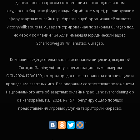
деятельность в строгом соответствии с законодательством
государства Кюрасао (Нидерланды, Карибское море), регулирующим
сферу азартных онлайн игр. Управляющей организацией является
VictoryWillbeours N. V., зарегистрированная по законам Curaçao под
номером компании 134627 и имеющая юридический адрес:
Scharlooweg 39, Willemstad, Curaçao.
Компания ведёт деятельность на основании лицензии, выданной
Curaçao Gaming Authority, с регистрационным номером
OGL/2024/173/0199, которая предоставляет право на организацию и
проведение азартных игр. Все операции соответствуют положениям
Национального акта об азартных онлайн играх (Landsverordening op
de kansspelen, P.B. 2024, № 157), регулирующего порядок
предоставления игровых услуг на территории Кюрасао.