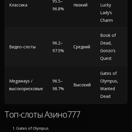
95.5–
Классика
Низкий
Lucky
96.8%
Lady’s
Charm
Book of
96.2–
Dead,
Видео-слоты
Средний
97.5%
Gonzo’s
Quest
Gates of
Megaways /
96.5–
Olympus,
Высокий
высокорисковые
98.7%
Wanted
Dead
Топ-слоты Азино777
Gates of Olympus