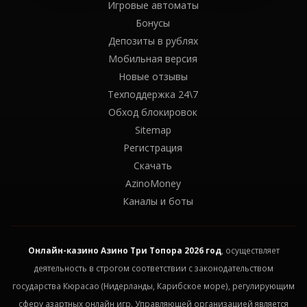
Игровые автоматы
Бонусы
Депозиты в рублях
Мобильная версия
Новые отзывы
Техподдержка 24\7
Обход блокировок
Sitemap
Регистрация
Скачать
AzinoMoney
Каналы и боты
Онлайн-казино Азино Три Топора 2026 год
, осуществляет
деятельность в строгом соответствии с законодательством
государства Кюрасао (Нидерланды, Карибское море), регулирующим
сферу азартных онлайн игр. Управляющей организацией является