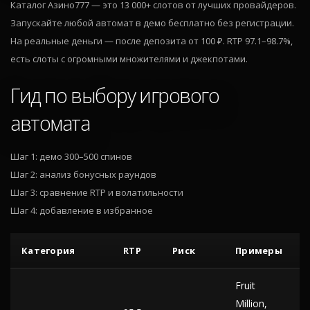
Каталог Азино777 — это 13 000+ слотов от лучших провайдеров.
Запускайте любой автомат в демо бесплатно без регистрации.
На реальные деньги — после депозита от 100 ₽. RTP 97.1–98.7%,
есть слоты с огромными множителями и джекпотами.
Гид по выбору игрового
автомата
Шаг 1: демо 300–500 спинов
Шаг 2: анализ бонусных раундов
Шаг 3: сравнение RTP и волатильности
Шаг 4: добавление в избранное
Категория
RTP
Риск
Примеры
Fruit
Million,