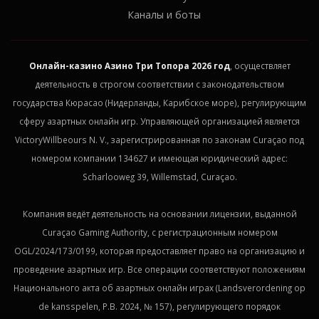
Каналы и боты
Онлайн-казино Азино Три Топора 2026 год
, осуществляет
деятельность в строгом соответствии с законодательством
государства Кюрасао (Нидерланды, Карибское море), регулирующим
сферу азартных онлайн игр. Управляющей организацией является
VictoryWillbeours N. V., зарегистрированная по законам Curaçao под
номером компании 134627 и имеющая юридический адрес:
Scharlooweg 39, Willemstad, Curaçao.
Компания ведёт деятельность на основании лицензии, выданной
Curaçao Gaming Authority, с регистрационным номером
OGL/2024/173/0199, которая предоставляет право на организацию и
проведение азартных игр. Все операции соответствуют положениям
Национального акта об азартных онлайн играх (Landsverordening op
de kansspelen, P.B. 2024, № 157), регулирующего порядок