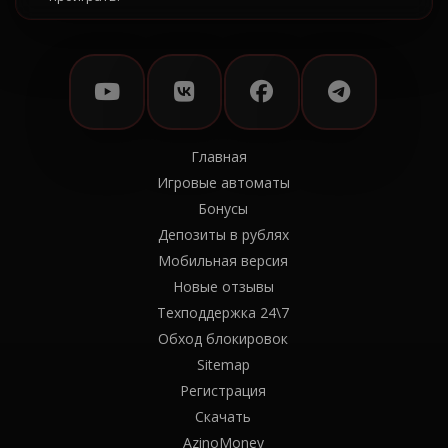
Главная
Игровые автоматы
Бонусы
Депозиты в рублях
Мобильная версия
Новые отзывы
Техподдержка 24\7
Обход блокировок
Sitemap
Регистрация
Скачать
AzinoMoney