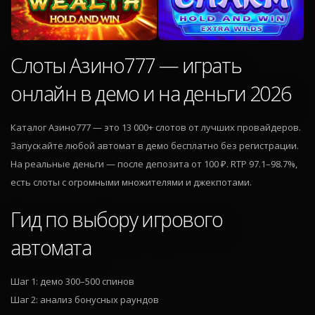
Слоты Азино777 — играть
онлайн в демо и на деньги 2026
Каталог Азино777 — это 13 000+ слотов от лучших провайдеров.
Запускайте любой автомат в демо бесплатно без регистрации.
На реальные деньги — после депозита от 100 ₽. RTP 97.1–98.7%,
есть слоты с огромными множителями и джекпотами.
Гид по выбору игрового
автомата
Шаг 1: демо 300–500 спинов
Шаг 2: анализ бонусных раундов