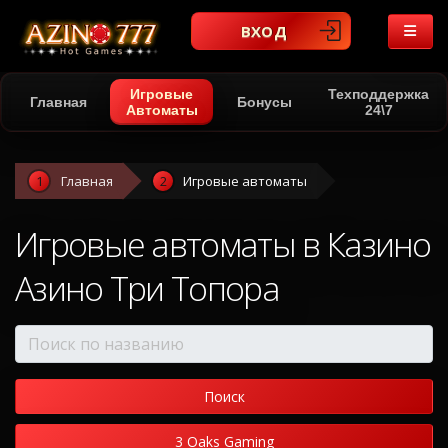
ВХОД
Игровые
Техподдержка
Главная
Бонусы
Автоматы
24\7
Главная
Игровые автоматы
Игровые автоматы в Казино
Азино Три Топора
3 Oaks Gaming