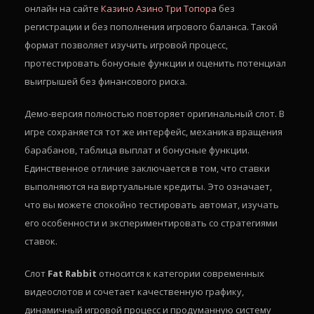
онлайн на сайте
Казино Азино Три Топора
без
регистрации и без пополнения игрового баланса. Такой
формат позволяет изучить игровой процесс,
протестировать бонусные функции и оценить потенциал
выигрышей без финансового риска.
Демо-версия полностью повторяет оригинальный слот. В
игре сохраняется тот же интерфейс, механика вращения
барабанов, таблица выплат и бонусные функции.
Единственное отличие заключается в том, что ставки
выполняются на виртуальные кредиты. Это означает,
что вы можете спокойно тестировать автомат, изучать
его особенности и экспериментировать со стратегиями
ставок.
Слот
Fat Rabbit
относится к категории современных
видеослотов и сочетает качественную графику,
динамичный игровой процесс и продуманную систему