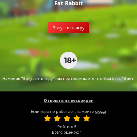
Fat Rabbit
Запустить игру
Нажимая "Запустить игру", вы подтверждаете что Вам есть 18 лет.
Открыть на весь экран
Если игра не работает, нажмите
сюда
Рейтинг
5
Всего оценок:
1