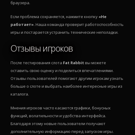
браузера.
Если проблема сохраняется, нажмите кнопку
«Не
работает»
. Наша команда проверит работоспособность
игры и постарается устранить технические неполадки.
Отзывы игроков
После тестирования слота
Fat Rabbit
вы можете
оставить свою оценку и поделиться впечатлениями.
Отзывы пользователей помогают другим игрокам узнать
больше о слоте и выбрать наиболее интересные игры из
каталога.
Мнения игроков часто касаются графики, бонусных
функций, волатильности и удобства интерфейса.
Благодаря этому новые пользователи получают
дополнительную информацию перед запуском игры.