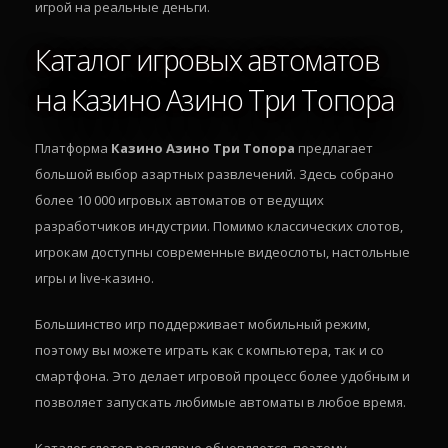
игрой на реальные деньги.
Каталог игровых автоматов
на Казино Азино Три Топора
Платформа
Казино Азино Три Топора
предлагает
большой выбор азартных развлечений. Здесь собрано
более 10 000 игровых автоматов от ведущих
разработчиков индустрии. Помимо классических слотов,
игрокам доступны современные видеослоты, настольные
игры и live-казино.
Большинство игр поддерживает мобильный режим,
поэтому вы можете играть как с компьютера, так и со
смартфона. Это делает игровой процесс более удобным и
позволяет запускать любимые автоматы в любое время.