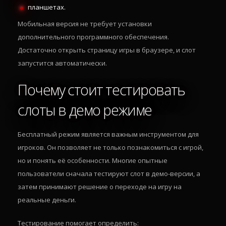
планшетах.
Мобильная версия не требует установки
дополнительного программного обеспечения.
Достаточно открыть страницу игры в браузере, и слот
запустится автоматически.
Почему стоит тестировать
слоты в демо режиме
Бесплатный режим является важным инструментом для
игроков. Он позволяет не только познакомиться с игрой,
но и понять её особенности. Многие опытные
пользователи сначала тестируют слот в демо-версии, а
затем принимают решение о переходе на игру на
реальные деньги.
Тестирование помогает определить: