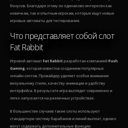
бонусов. Благодаря этому он одинаково интересен как
новичкам, так и опытным игрокам, которые ищут новые
игровые автоматы для тестирования.
Что представляет собой слот
Fat Rabbit
Игровой автомат
Fat Rabbit
разработан компанией
Push
Gaming
, которая известна созданием популярных
онлайн-слотов. Провайдер уделяет особое внимание
визуальному стилю, качеству анимации и удобству
интерфейса. В результате игра выглядит современно и
легко запускается на различных устройствах.
В большинстве случаев такие слоты используют
стандартную систему барабанов и линий выплат, однако
могут содержать дополнительные функции: