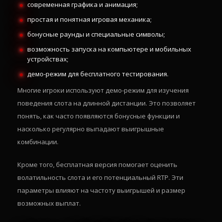
современная графика и анимация;
простая и понятная игровая механика;
бонусные раунды и специальные символы;
возможность запуска на компьютере и мобильных
устройствах;
демо-режим для бесплатного тестирования.
Многие игроки используют демо-режим для изучения
поведения слота на длинной дистанции. Это позволяет
понять, как часто появляются бонусные функции и
насколько регулярно выпадают выигрышные
комбинации.
Кроме того, бесплатная версия помогает оценить
волатильность слота и его потенциальный RTP. Эти
параметры влияют на частоту выигрышей и размер
возможных выплат.