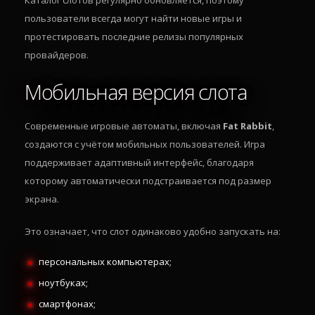
Каталог слотов регулярно обновляется, поэтому
пользователи всегда могут найти новые игры и
протестировать последние релизы популярных
провайдеров.
Мобильная версия слота
Современные игровые автоматы, включая
Fat Rabbit
,
создаются с учётом мобильных пользователей. Игра
поддерживает адаптивный интерфейс, благодаря
которому автоматически подстраивается под размер
экрана.
Это означает, что слот одинаково удобно запускать на:
персональных компьютерах;
ноутбуках;
смартфонах;