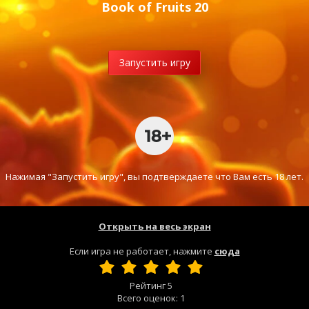
Book of Fruits 20
Запустить игру
Нажимая "Запустить игру", вы подтверждаете что Вам есть 18 лет.
Открыть на весь экран
Если игра не работает, нажмите
сюда
Рейтинг
5
Всего оценок:
1