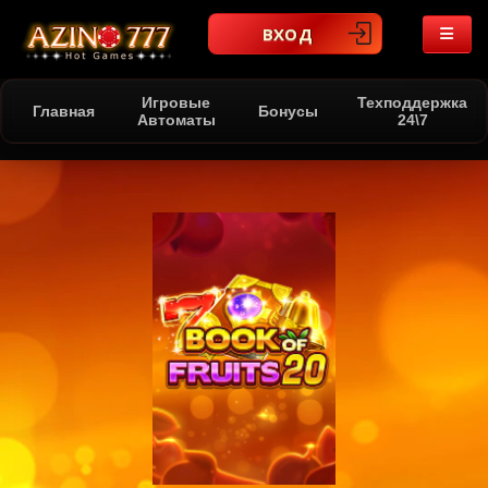
ВХОД
Игровые
Техподдержка
Главная
Бонусы
Автоматы
24\7