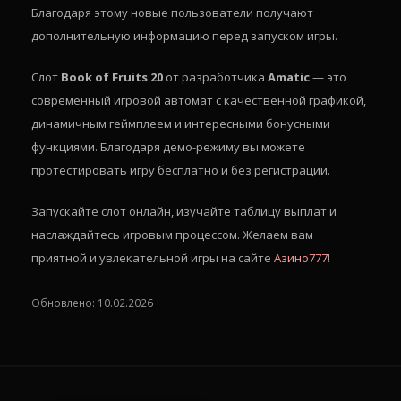
Благодаря этому новые пользователи получают
дополнительную информацию перед запуском игры.
Слот
Book of Fruits 20
от разработчика
Amatic
— это
современный игровой автомат с качественной графикой,
динамичным геймплеем и интересными бонусными
функциями. Благодаря демо-режиму вы можете
протестировать игру бесплатно и без регистрации.
Запускайте слот онлайн, изучайте таблицу выплат и
наслаждайтесь игровым процессом. Желаем вам
приятной и увлекательной игры на сайте
Азино777
!
Обновлено:
10.02.2026