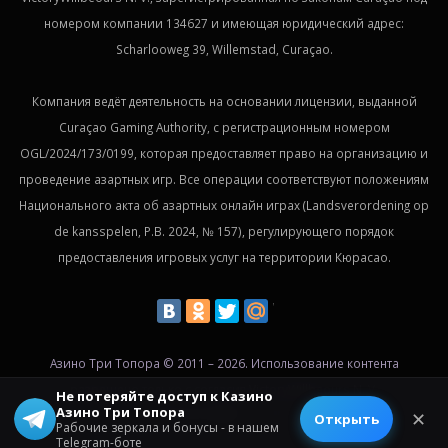
номером компании 134627 и имеющая юридический адрес:
Scharlooweg 39, Willemstad, Curaçao.
Компания ведёт деятельность на основании лицензии, выданной
Curaçao Gaming Authority, с регистрационным номером
OGL/2024/173/0199, которая предоставляет право на организацию и
проведение азартных игр. Все операции соответствуют положениям
Национального акта об азартных онлайн играх (Landsverordening op
de kansspelen, P.B. 2024, № 157), регулирующего порядок
предоставления игровых услуг на территории Кюрасао.
Азино Три Топора © 2011 – 2026. Использование контента
разрешено только с согласия VictoryWillbeours N. V.
Не потеряйте доступ к Казино
Азино Три Топора
© 2026 All rights reserved.
✕
Открыть
Рабочие зеркала и бонусы - в нашем
Telegram-боте