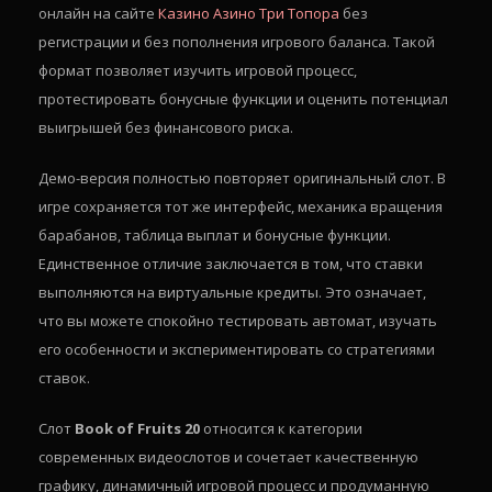
онлайн на сайте
Казино Азино Три Топора
без
регистрации и без пополнения игрового баланса. Такой
формат позволяет изучить игровой процесс,
протестировать бонусные функции и оценить потенциал
выигрышей без финансового риска.
Демо-версия полностью повторяет оригинальный слот. В
игре сохраняется тот же интерфейс, механика вращения
барабанов, таблица выплат и бонусные функции.
Единственное отличие заключается в том, что ставки
выполняются на виртуальные кредиты. Это означает,
что вы можете спокойно тестировать автомат, изучать
его особенности и экспериментировать со стратегиями
ставок.
Слот
Book of Fruits 20
относится к категории
современных видеослотов и сочетает качественную
графику, динамичный игровой процесс и продуманную