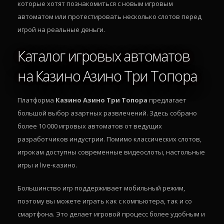
которые хотят познакомиться с новым игровым
автоматом или протестировать несколько слотов перед
игрой на реальные деньги.
Каталог игровых автоматов
на Казино Азино Три Топора
Платформа
Казино Азино Три Топора
предлагает
большой выбор азартных развлечений. Здесь собрано
более 10 000 игровых автоматов от ведущих
разработчиков индустрии. Помимо классических слотов,
игрокам доступны современные видеослоты, настольные
игры и live-казино.
Большинство игр поддерживает мобильный режим,
поэтому вы можете играть как с компьютера, так и со
смартфона. Это делает игровой процесс более удобным и