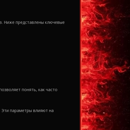
в. Ниже представлены ключевые
позволяет понять, как часто
. Эти параметры влияют на