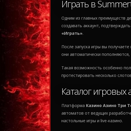
Играть в Summert
Одним из главных преимуществ де
создавать аккаунт, подтверждать
«Играть»
.
После запуска игры вы получаете
они автоматически пополняются, 
Такая возможность особенно пол
протестировать несколько слотов
Каталог игровых 
Платформа
Казино Азино Три Т
автоматов от ведущих разработчи
настольные игры и live-казино.