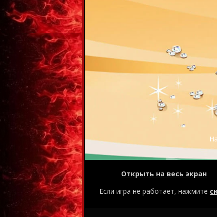
На
Открыть на весь экран
Если игра не работает, нажмите
с