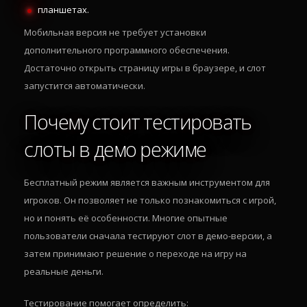
планшетах.
Мобильная версия не требует установки
дополнительного программного обеспечения.
Достаточно открыть страницу игры в браузере, и слот
запустится автоматически.
Почему стоит тестировать
слоты в демо режиме
Бесплатный режим является важным инструментом для
игроков. Он позволяет не только познакомиться с игрой,
но и понять её особенности. Многие опытные
пользователи сначала тестируют слот в демо-версии, а
затем принимают решение о переходе на игру на
реальные деньги.
Тестирование помогает определить: