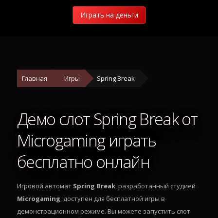
Играть на деньги
Главная
Игры
Spring Break
Демо слот Spring Break от
Microgaming играть
бесплатно онлайн
Игровой автомат
Spring Break
, разработанный студией
Microgaming
, доступен для бесплатной игры в
демонстрационном режиме. Вы можете запустить слот