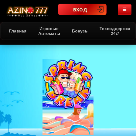
ВХОД
Игровые
Техподдержка
Главная
Бонусы
Автоматы
24\7