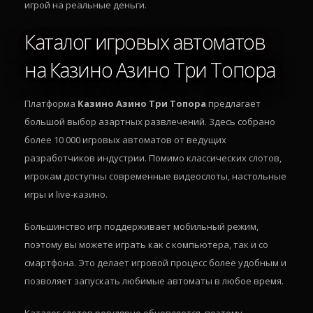
игрой на реальные деньги.
Каталог игровых автоматов
на Казино Азино Три Топора
Платформа
Казино Азино Три Топора
предлагает
большой выбор азартных развлечений. Здесь собрано
более 10 000 игровых автоматов от ведущих
разработчиков индустрии. Помимо классических слотов,
игрокам доступны современные видеослоты, настольные
игры и live-казино.
Большинство игр поддерживает мобильный режим,
поэтому вы можете играть как с компьютера, так и со
смартфона. Это делает игровой процесс более удобным и
позволяет запускать любимые автоматы в любое время.