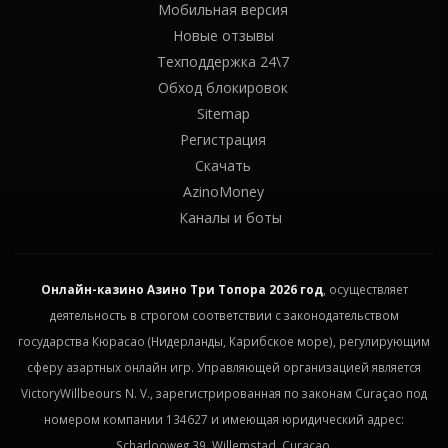
Мобильная версия
Новые отзывы
Техподдержка 24\7
Обход блокировок
Sitemap
Регистрация
Скачать
AzinoMoney
Каналы и боты
Онлайн-казино Азино Три Топора 2026 год
, осуществляет
деятельность в строгом соответствии с законодательством
государства Кюрасао (Нидерланды, Карибское море), регулирующим
сферу азартных онлайн игр. Управляющей организацией является
VictoryWillbeours N. V., зарегистрированная по законам Curaçao под
номером компании 134627 и имеющая юридический адрес:
Scharlooweg 39, Willemstad, Curaçao.