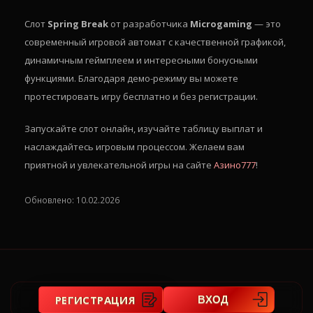
Слот
Spring Break
от разработчика
Microgaming
— это
современный игровой автомат с качественной графикой,
динамичным геймплеем и интересными бонусными
функциями. Благодаря демо-режиму вы можете
протестировать игру бесплатно и без регистрации.
Запускайте слот онлайн, изучайте таблицу выплат и
наслаждайтесь игровым процессом. Желаем вам
приятной и увлекательной игры на сайте
Азино777
!
Обновлено:
10.02.2026
РЕГИСТРАЦИЯ
ВХОД