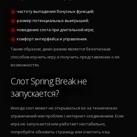
частоту выпадения бонусных функций;
размер потенциальных выигрышей;
поведение слота при длительной игре;
комфорт интерфейса и управления.
Таким образом, демо-режим является безопасным
способом изучить игру и получить представление о её
возможностях.
Слот Spring Break не
запускается?
Иногда слот может не открываться из-за технических
ограничений или проблем с интернет-соединением. Если
игра не запускается или работает нестабильно,
попробуйте обновить страницу или очистить кэш