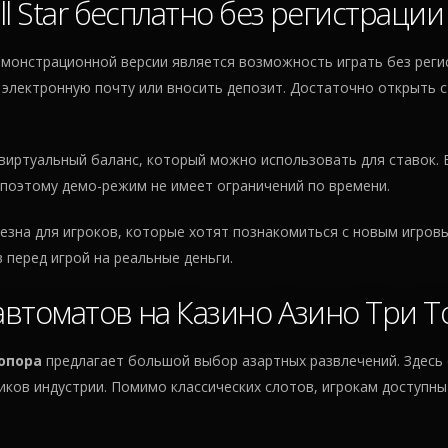
ll Star бесплатно без регистрации
монстрационной версии является возможность играть без реги
 электронную почту или вносить депозит. Достаточно открыть с
 виртуальный баланс, который можно использовать для ставок. 
поэтому демо-режим не имеет ограничений по времени.
езна для игроков, которые хотят познакомиться с новым игров
 перед игрой на реальные деньги.
автоматов на Казино Азино Три 
опора
предлагает большой выбор азартных развлечений. Здесь 
ков индустрии. Помимо классических слотов, игрокам доступн