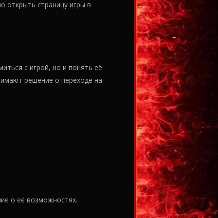
о открыть страницу игры в
ться с игрой, но и понять её
нимают решение о переходе на
ие о её возможностях.