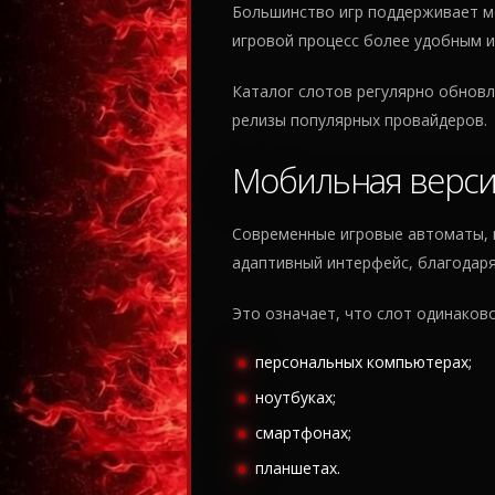
Большинство игр поддерживает мо
игровой процесс более удобным 
Каталог слотов регулярно обновл
релизы популярных провайдеров.
Мобильная верси
Современные игровые автоматы,
адаптивный интерфейс, благодаря
Это означает, что слот одинаково
персональных компьютерах;
ноутбуках;
смартфонах;
планшетах.