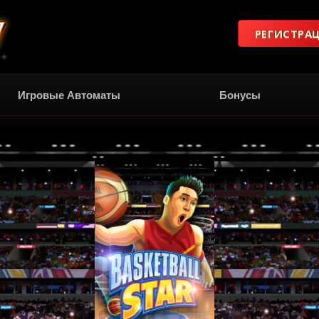
РЕГИСТРА
Игровые Автоматы
Бонусы