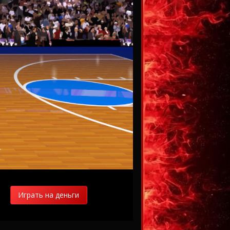
.
Играть на деньги