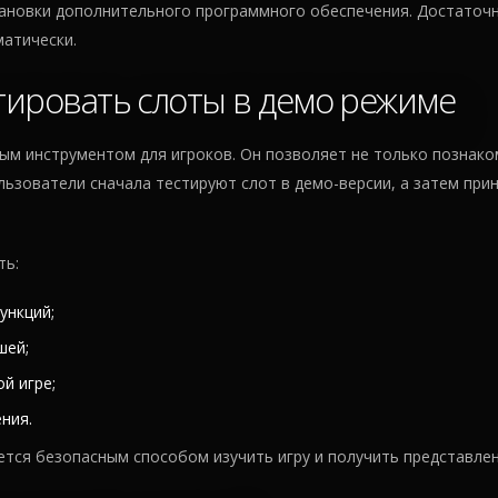
ановки дополнительного программного обеспечения. Достаточн
матически.
тировать слоты в демо режиме
м инструментом для игроков. Он позволяет не только познакоми
ьзователи сначала тестируют слот в демо-версии, а затем при
ть:
ункций;
шей;
й игре;
ния.
тся безопасным способом изучить игру и получить представлен