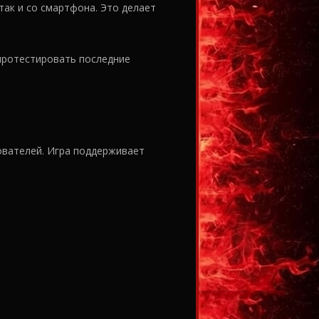
ак и со смартфона. Это делает
 протестировать последние
ователей. Игра поддерживает