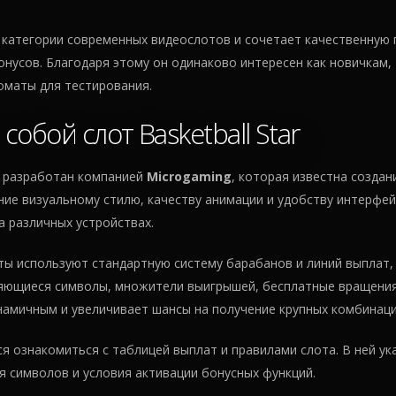
 категории современных видеослотов и сочетает качественную 
онусов. Благодаря этому он одинаково интересен как новичкам,
оматы для тестирования.
собой слот Basketball Star
разработан компанией
Microgaming
, которая известна созда
ие визуальному стилю, качеству анимации и удобству интерфейс
а различных устройствах.
ты используют стандартную систему барабанов и линий выплат,
яющиеся символы, множители выигрышей, бесплатные вращения 
намичным и увеличивает шансы на получение крупных комбинаци
я ознакомиться с таблицей выплат и правилами слота. В ней у
 символов и условия активации бонусных функций.