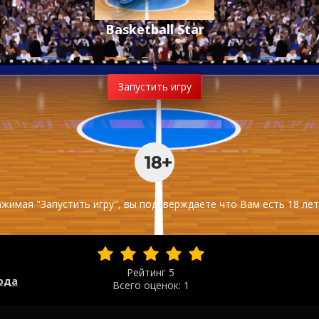
Basketball Star
Запустить игру
жимая "Запустить игру", вы подтверждаете что Вам есть 18 лет
Рейтинг
5
юда
Всего оценок:
1