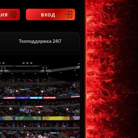
ЦИЯ
ВХОД
Техподдержка 24\7