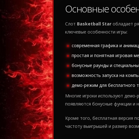
Основные особен
Слот
Basketball Star
обладает ря
ключевые особенности игры:
современная графика и анимац
простая и понятная игровая ме
бонусные раунды и специальны
возможность запуска на компь
демо-режим для бесплатного т
Многие игроки используют демо-р
появляются бонусные функции и 
Кроме того, бесплатная версия п
частоту выигрышей и размер воз