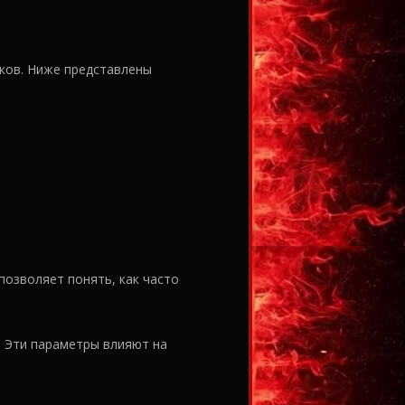
ков. Ниже представлены
позволяет понять, как часто
. Эти параметры влияют на