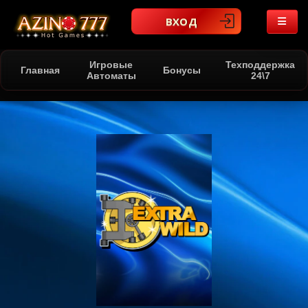
ВХОД
Игровые
Техподдержка
Главная
Бонусы
Автоматы
24\7