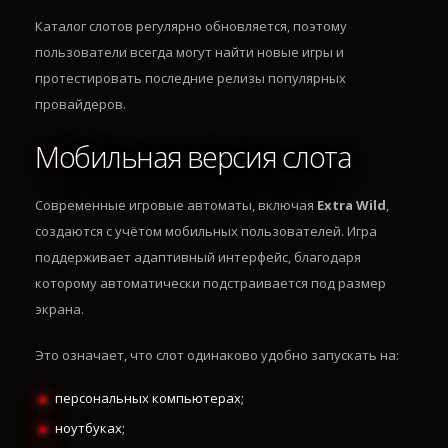
Каталог слотов регулярно обновляется, поэтому
пользователи всегда могут найти новые игры и
протестировать последние релизы популярных
провайдеров.
Мобильная версия слота
Современные игровые автоматы, включая
Extra Wild
,
создаются с учётом мобильных пользователей. Игра
поддерживает адаптивный интерфейс, благодаря
которому автоматически подстраивается под размер
экрана.
Это означает, что слот одинаково удобно запускать на:
персональных компьютерах;
ноутбуках;