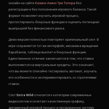
онлайн на сайте
Казино Азино Три Топора
без
регистрации и без пополнения игрового баланса. Такой
формат позволяет изучить игровой процесс,
протестировать бонусные функции и оценить потенциал
выигрышей без финансового риска.
Демо-версия полностью повторяет оригинальный слот. В
игре сохраняется тот же интерфейс, механика вращения
барабанов, таблица выплат и бонусные функции.
Единственное отличие заключается в том, что ставки
выполняются на виртуальные кредиты. Это означает,
что вы можете спокойно тестировать автомат, изучать
его особенности и экспериментировать со стратегиями
ставок.
Слот
Extra Wild
относится к категории современных
видеослотов и сочетает качественную графику,
динамичный игровой процесс и продуманную систему