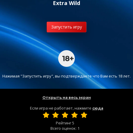
Extra Wild
Запустить игру
Нажимая "Запустить игру", вы подтверждаете что Вам есть 18 лет.
Открыть на весь экран
Если игра не работает, нажмите
сюда
Рейтинг
5
Всего оценок:
1