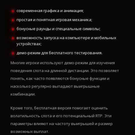
современная графика и анимация;
простая и понятная игровая механика;
бонусные раунды и специальные символы;
возможность запуска на компьютере и мобильных
устройствах;
демо-режим для бесплатного тестирования.
Многие игроки используют демо-режим для изучения
поведения слота на длинной дистанции. Это позволяет
понять, как часто появляются бонусные функции и
насколько регулярно выпадают выигрышные
комбинации.
Кроме того, бесплатная версия помогает оценить
волатильность слота и его потенциальный RTP. Эти
параметры влияют на частоту выигрышей и размер
возможных выплат.