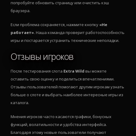
попробуйте обновить страницу или очистить кэш
браузера.
Если проблема сохраняется, нажмите кнопку
«Не
работает»
. Наша команда проверит работоспособность
игры и постарается устранить технические неполадки.
Отзывы игроков
После тестирования слота
Extra Wild
вы можете
оставить свою оценку и поделиться впечатлениями.
Отзывы пользователей помогают другим игрокам узнать
больше о слоте и выбрать наиболее интересные игры из
каталога.
Мнения игроков часто касаются графики, бонусных
функций, волатильности и удобства интерфейса.
Благодаря этому новые пользователи получают