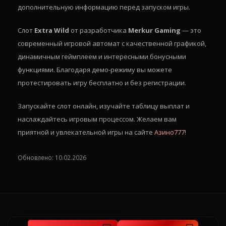
дополнительную информацию перед запуском игры.
Слот
Extra Wild
от разработчика
Merkur Gaming
— это
современный игровой автомат с качественной графикой,
динамичным геймплеем и интересными бонусными
функциями. Благодаря демо-режиму вы можете
протестировать игру бесплатно и без регистрации.
Запускайте слот онлайн, изучайте таблицу выплат и
наслаждайтесь игровым процессом. Желаем вам
приятной и увлекательной игры на сайте
Азино777
!
Обновлено:
10.02.2026