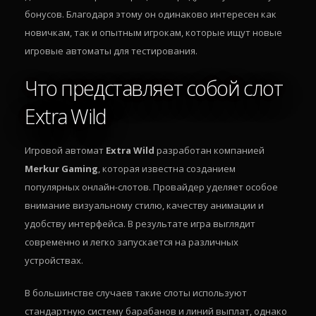
бонусов. Благодаря этому он одинаково интересен как
новичкам, так и опытным игрокам, которые ищут новые
игровые автоматы для тестирования.
Что представляет собой слот
Extra Wild
Игровой автомат
Extra Wild
разработан компанией
Merkur Gaming
, которая известна созданием
популярных онлайн-слотов. Провайдер уделяет особое
внимание визуальному стилю, качеству анимации и
удобству интерфейса. В результате игра выглядит
современно и легко запускается на различных
устройствах.
В большинстве случаев такие слоты используют
стандартную систему барабанов и линий выплат, однако