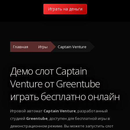
Играть на деньги
Главная
Игры
Captain Venture
Демо слот Captain
Venture от Greentube
играть бесплатно онлайн
Игровой автомат
Captain Venture
, разработанный
студией
Greentube
, доступен для бесплатной игры в
демонстрационном режиме. Вы можете запустить слот