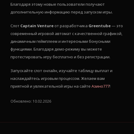
Благодаря этому новые пользователи получают
дополнительную информацию перед запуском игры.
Слот
Captain Venture
от разработчика
Greentube
— это
современный игровой автомат с качественной графикой,
динамичным геймплеем и интересными бонусными
функциями. Благодаря демо-режиму вы можете
протестировать игру бесплатно и без регистрации.
Запускайте слот онлайн, изучайте таблицу выплат и
наслаждайтесь игровым процессом. Желаем вам
приятной и увлекательной игры на сайте
Азино777
!
Обновлено:
10.02.2026