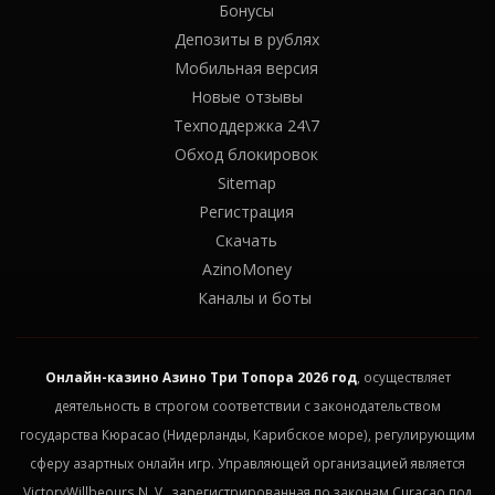
Бонусы
Депозиты в рублях
Мобильная версия
Новые отзывы
Техподдержка 24\7
Обход блокировок
Sitemap
Регистрация
Скачать
AzinoMoney
Каналы и боты
Онлайн-казино Азино Три Топора 2026 год
, осуществляет
деятельность в строгом соответствии с законодательством
государства Кюрасао (Нидерланды, Карибское море), регулирующим
сферу азартных онлайн игр. Управляющей организацией является
VictoryWillbeours N. V., зарегистрированная по законам Curaçao под