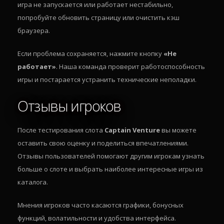
игра не запускается или работает нестабильно,
попробуйте обновить страницу или очистить кэш
браузера.
Если проблема сохраняется, нажмите кнопку
«Не
работает»
. Наша команда проверит работоспособность
игры и постарается устранить технические неполадки.
Отзывы игроков
После тестирования слота
Captain Venture
вы можете
оставить свою оценку и поделиться впечатлениями.
Отзывы пользователей помогают другим игрокам узнать
больше о слоте и выбрать наиболее интересные игры из
каталога.
Мнения игроков часто касаются графики, бонусных
функций, волатильности и удобства интерфейса.