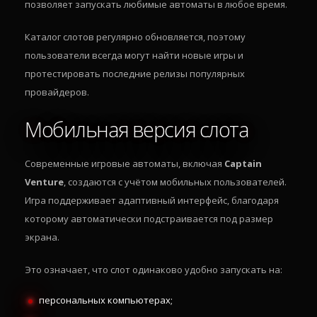
позволяет запускать любимые автоматы в любое время.
Каталог слотов регулярно обновляется, поэтому
пользователи всегда могут найти новые игры и
протестировать последние релизы популярных
провайдеров.
Мобильная версия слота
Современные игровые автоматы, включая
Captain
Venture
, создаются с учётом мобильных пользователей.
Игра поддерживает адаптивный интерфейс, благодаря
которому автоматически подстраивается под размер
экрана.
Это означает, что слот одинаково удобно запускать на:
персональных компьютерах;