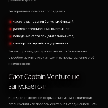
реальные деньги.
Тестирование помогает определить:
частоту выпадения бонусных функций;
размер потенциальных выигрышей;
поведение слота при длительной игре;
комфорт интерфейса и управления.
Таким образом, демо-режим является безопасным
способом изучить игру и получить представление о её
возможностях.
Слот Captain Venture не
запускается?
Иногда слот может не открываться из-за технических
ограничений или проблем с интернет-соединением. Если