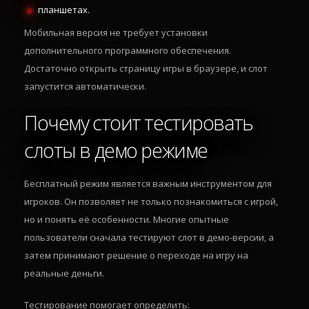
планшетах.
Мобильная версия не требует установки
дополнительного программного обеспечения.
Достаточно открыть страницу игры в браузере, и слот
запустится автоматически.
Почему стоит тестировать
слоты в демо режиме
Бесплатный режим является важным инструментом для
игроков. Он позволяет не только познакомиться с игрой,
но и понять её особенности. Многие опытные
пользователи сначала тестируют слот в демо-версии, а
затем принимают решение о переходе на игру на
реальные деньги.
Тестирование помогает определить: