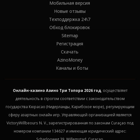
Мобильная версия
Новые отзывы
Техподдержка 24\7
Обход блокировок
Sitemap
Регистрация
Скачать
AzinoMoney
Каналы и боты
Онлайн-казино Азино Три Топора 2026 год
, осуществляет
деятельность в строгом соответствии с законодательством
государства Кюрасао (Нидерланды, Карибское море), регулирующим
сферу азартных онлайн игр. Управляющей организацией является
VictoryWillbeours N. V., зарегистрированная по законам Curaçao под
номером компании 134627 и имеющая юридический адрес:
Scharlooweg 39, Willemstad, Curaçao.