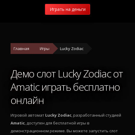
Играть на деньги
Главная
Игры
Lucky Zodiac
Демо слот Lucky Zodiac от
Amatic играть бесплатно
онлайн
Игровой автомат
Lucky Zodiac
, разработанный студией
Amatic
, доступен для бесплатной игры в
демонстрационном режиме. Вы можете запустить слот