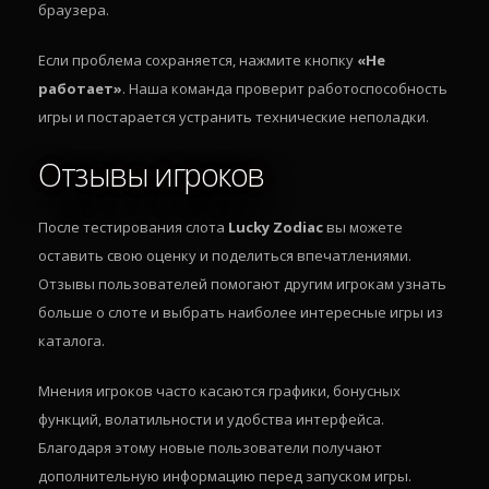
браузера.
Если проблема сохраняется, нажмите кнопку
«Не
работает»
. Наша команда проверит работоспособность
игры и постарается устранить технические неполадки.
Отзывы игроков
После тестирования слота
Lucky Zodiac
вы можете
оставить свою оценку и поделиться впечатлениями.
Отзывы пользователей помогают другим игрокам узнать
больше о слоте и выбрать наиболее интересные игры из
каталога.
Мнения игроков часто касаются графики, бонусных
функций, волатильности и удобства интерфейса.
Благодаря этому новые пользователи получают
дополнительную информацию перед запуском игры.