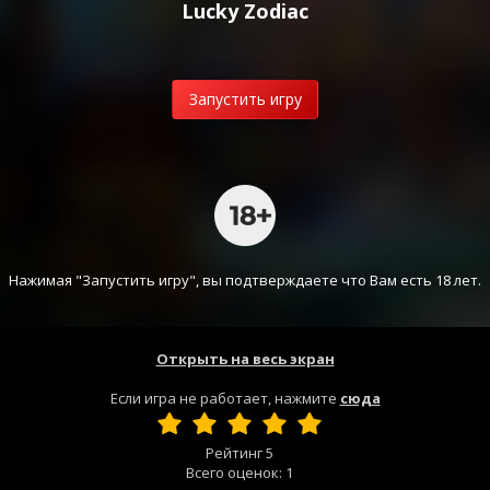
Lucky Zodiac
Запустить игру
Нажимая "Запустить игру", вы подтверждаете что Вам есть 18 лет.
Открыть на весь экран
Если игра не работает, нажмите
сюда
Рейтинг
5
Всего оценок:
1