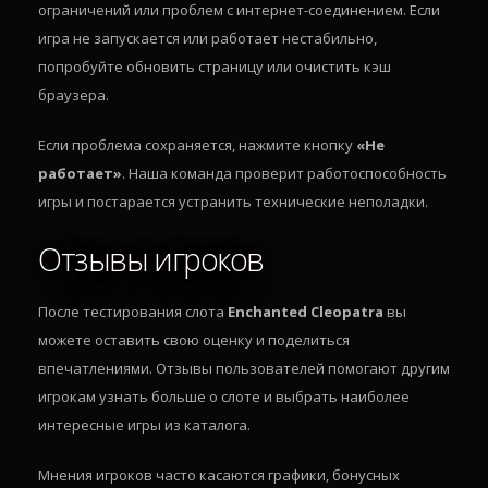
ограничений или проблем с интернет-соединением. Если
игра не запускается или работает нестабильно,
попробуйте обновить страницу или очистить кэш
браузера.
Если проблема сохраняется, нажмите кнопку
«Не
работает»
. Наша команда проверит работоспособность
игры и постарается устранить технические неполадки.
Отзывы игроков
После тестирования слота
Enchanted Cleopatra
вы
можете оставить свою оценку и поделиться
впечатлениями. Отзывы пользователей помогают другим
игрокам узнать больше о слоте и выбрать наиболее
интересные игры из каталога.
Мнения игроков часто касаются графики, бонусных