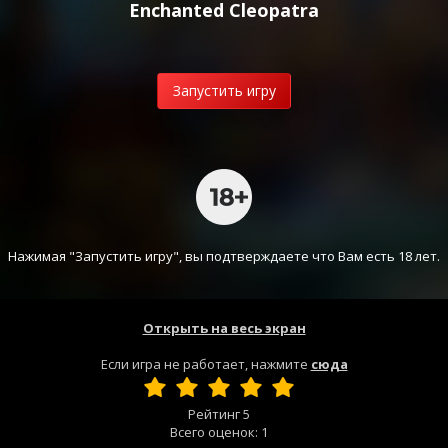
Enchanted Cleopatra
Запустить игру
Нажимая "Запустить игру", вы подтверждаете что Вам есть 18 лет.
Открыть на весь экран
Если игра не работает, нажмите
сюда
Рейтинг
5
Всего оценок:
1