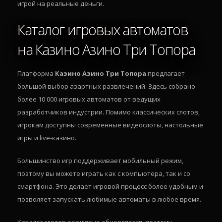
игрой на реальные деньги.
Каталог игровых автоматов
на Казино Азино Три Топора
Платформа
Казино Азино Три Топора
предлагает
большой выбор азартных развлечений. Здесь собрано
более 10 000 игровых автоматов от ведущих
разработчиков индустрии. Помимо классических слотов,
игрокам доступны современные видеослоты, настольные
игры и live-казино.
Большинство игр поддерживает мобильный режим,
поэтому вы можете играть как с компьютера, так и со
смартфона. Это делает игровой процесс более удобным и
позволяет запускать любимые автоматы в любое время.