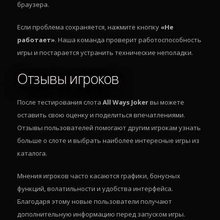
браузера.
Если проблема сохраняется, нажмите кнопку
«Не
работает»
. Наша команда проверит работоспособность
игры и постарается устранить технические неполадки.
Отзывы игроков
После тестирования слота
All Ways Joker
вы можете
оставить свою оценку и поделиться впечатлениями.
Отзывы пользователей помогают другим игрокам узнать
больше о слоте и выбрать наиболее интересные игры из
каталога.
Мнения игроков часто касаются графики, бонусных
функций, волатильности и удобства интерфейса.
Благодаря этому новые пользователи получают
дополнительную информацию перед запуском игры.