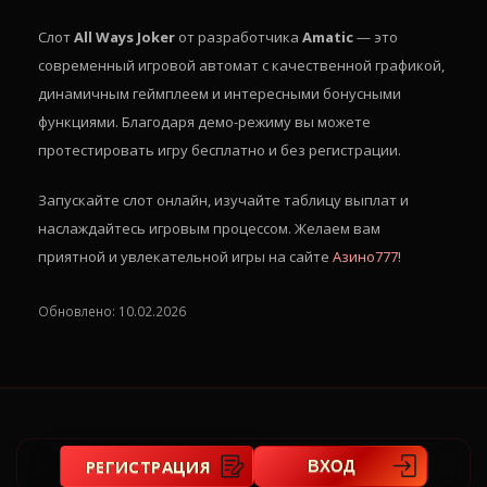
Слот
All Ways Joker
от разработчика
Amatic
— это
современный игровой автомат с качественной графикой,
динамичным геймплеем и интересными бонусными
функциями. Благодаря демо-режиму вы можете
протестировать игру бесплатно и без регистрации.
Запускайте слот онлайн, изучайте таблицу выплат и
наслаждайтесь игровым процессом. Желаем вам
приятной и увлекательной игры на сайте
Азино777
!
Обновлено:
10.02.2026
РЕГИСТРАЦИЯ
ВХОД