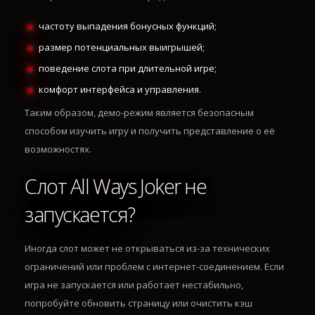
частоту выпадения бонусных функций;
размер потенциальных выигрышей;
поведение слота при длительной игре;
комфорт интерфейса и управления.
Таким образом, демо-режим является безопасным
способом изучить игру и получить представление о её
возможностях.
Слот All Ways Joker не
запускается?
Иногда слот может не открываться из-за технических
ограничений или проблем с интернет-соединением. Если
игра не запускается или работает нестабильно,
попробуйте обновить страницу или очистить кэш