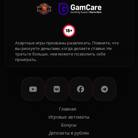
Азартные игры призваны развлекать. Помните, что
вы рискуете деньгами, когда делаете ставки. Не
тратьте больше, чем можете позволить себе
проиграть.
Главная
Игровые автоматы
Бонусы
Депозиты в рублях