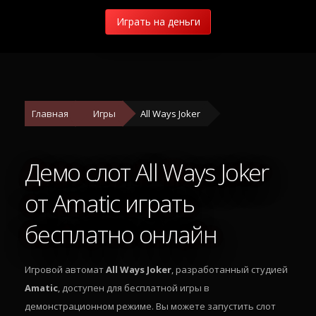
Играть на деньги
Главная
Игры
All Ways Joker
Демо слот All Ways Joker
от Amatic играть
бесплатно онлайн
Игровой автомат
All Ways Joker
, разработанный студией
Amatic
, доступен для бесплатной игры в
демонстрационном режиме. Вы можете запустить слот