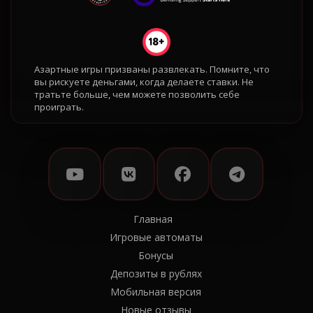
Азартные игры призваны развлекать. Помните, что
вы рискуете деньгами, когда делаете ставки. Не
тратьте больше, чем можете позволить себе
проиграть.
Главная
Игровые автоматы
Бонусы
Депозиты в рублях
Мобильная версия
Новые отзывы