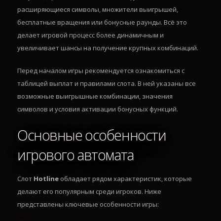
расширяющиеся символы, множители выигрышей,
бесплатные вращения или бонусные раунды. Всё это
делает игровой процесс более динамичным и
увеличивает шансы на получение крупных комбинаций.
Перед началом игры рекомендуется ознакомиться с
таблицей выплат и правилами слота. В ней указаны все
возможные выигрышные комбинации, значения
символов и условия активации бонусных функций.
Основные особенности
игрового автомата
Слот
Hotline
обладает рядом характеристик, которые
делают его популярным среди игроков. Ниже
представлены ключевые особенности игры: