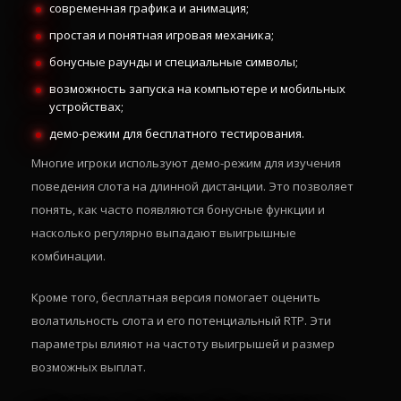
современная графика и анимация;
простая и понятная игровая механика;
бонусные раунды и специальные символы;
возможность запуска на компьютере и мобильных
устройствах;
демо-режим для бесплатного тестирования.
Многие игроки используют демо-режим для изучения
поведения слота на длинной дистанции. Это позволяет
понять, как часто появляются бонусные функции и
насколько регулярно выпадают выигрышные
комбинации.
Кроме того, бесплатная версия помогает оценить
волатильность слота и его потенциальный RTP. Эти
параметры влияют на частоту выигрышей и размер
возможных выплат.