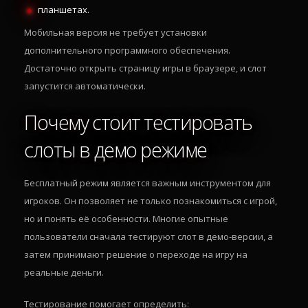
планшетах.
Мобильная версия не требует установки
дополнительного программного обеспечения.
Достаточно открыть страницу игры в браузере, и слот
запустится автоматически.
Почему стоит тестировать
слоты в демо режиме
Бесплатный режим является важным инструментом для
игроков. Он позволяет не только познакомиться с игрой,
но и понять её особенности. Многие опытные
пользователи сначала тестируют слот в демо-версии, а
затем принимают решение о переходе на игру на
реальные деньги.
Тестирование помогает определить: