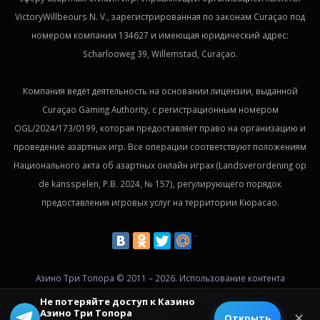
VictoryWillbeours N. V., зарегистрированная по законам Curaçao под
номером компании 134627 и имеющая юридический адрес:
Scharlooweg 39, Willemstad, Curaçao.
Компания ведёт деятельность на основании лицензии, выданной
Curaçao Gaming Authority, с регистрационным номером
OGL/2024/173/0199, которая предоставляет право на организацию и
проведение азартных игр. Все операции соответствуют положениям
Национального акта об азартных онлайн играх (Landsverordening op
de kansspelen, P.B. 2024, № 157), регулирующего порядок
предоставления игровых услуг на территории Кюрасао.
Азино Три Топора © 2011 – 2026. Использование контента
разрешено только с согласия VictoryWillbeours N. V.
Не потеряйте доступ к Казино
Азино Три Топора
© 2026 All rights reserved.
✕
Открыть