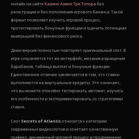
онлайн на сайте
Казино Азино Три Топора
без
регистрации и без пополнения игрового баланса. Такой
формат позволяет изучить игровой процесс,
протестировать бонусные функции и оценить потенциал
выигрышей без финансового риска.
Демо-версия полностью повторяет оригинальный слот. В
игре сохраняется тот же интерфейс, механика вращения
барабанов, таблица выплат и бонусные функции.
Единственное отличие заключается в том, что ставки
выполняются на виртуальные кредиты. Это означает,
что вы можете спокойно тестировать автомат, изучать
его особенности и экспериментировать со стратегиями
ставок.
Слот
Secrets of Atlantis
относится к категории
современных видеослотов и сочетает качественную
графику, динамичный игровой процесс и продуманную