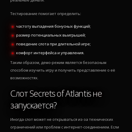
реальные деньги.
Тестирование помогает определить:
частоту выпадения бонусных функций;
размер потенциальных выигрышей;
поведение слота при длительной игре;
комфорт интерфейса и управления.
Таким образом, демо-режим является безопасным
способом изучить игру и получить представление о её
возможностях.
Слот Secrets of Atlantis не
запускается?
Иногда слот может не открываться из-за технических
ограничений или проблем с интернет-соединением. Если