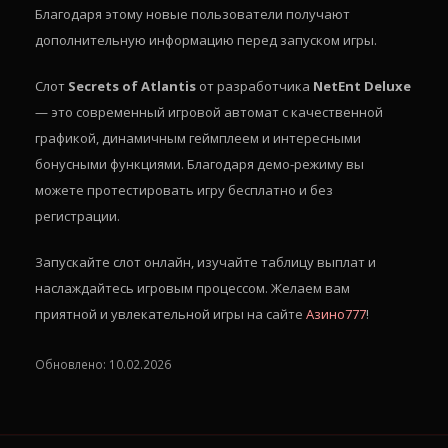
Благодаря этому новые пользователи получают
дополнительную информацию перед запуском игры.
Слот
Secrets of Atlantis
от разработчика
NetEnt Deluxe
— это современный игровой автомат с качественной
графикой, динамичным геймплеем и интересными
бонусными функциями. Благодаря демо-режиму вы
можете протестировать игру бесплатно и без
регистрации.
Запускайте слот онлайн, изучайте таблицу выплат и
наслаждайтесь игровым процессом. Желаем вам
приятной и увлекательной игры на сайте
Азино777
!
Обновлено:
10.02.2026