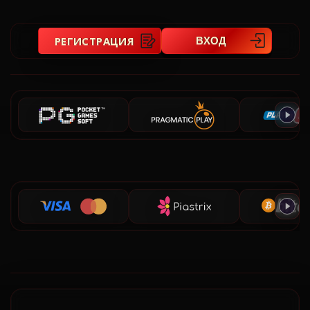
РЕГИСТРАЦИЯ
ВХОД