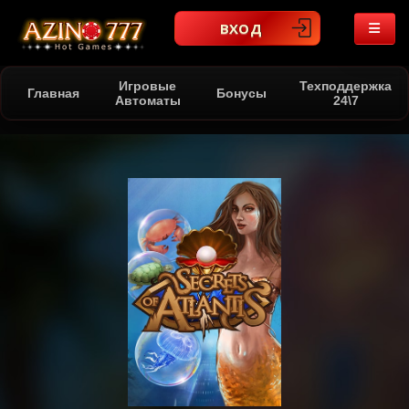
ВХОД
Игровые
Техподдержка
Главная
Бонусы
Автоматы
24\7