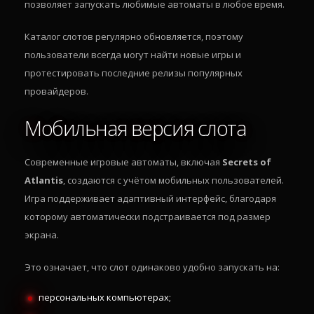
позволяет запускать любимые автоматы в любое время.
Каталог слотов регулярно обновляется, поэтому
пользователи всегда могут найти новые игры и
протестировать последние релизы популярных
провайдеров.
Мобильная версия слота
Современные игровые автоматы, включая
Secrets of
Atlantis
, создаются с учётом мобильных пользователей.
Игра поддерживает адаптивный интерфейс, благодаря
которому автоматически подстраивается под размер
экрана.
Это означает, что слот одинаково удобно запускать на:
персональных компьютерах;