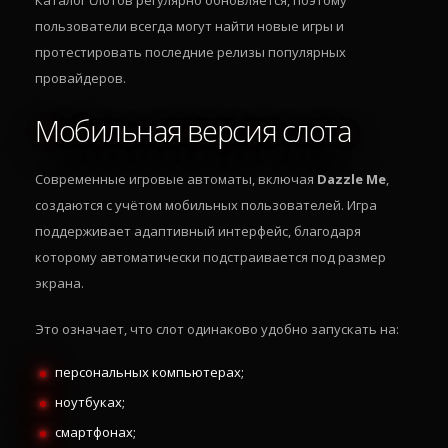
Каталог слотов регулярно обновляется, поэтому
пользователи всегда могут найти новые игры и
протестировать последние релизы популярных
провайдеров.
Мобильная версия слота
Современные игровые автоматы, включая
Dazzle Me
,
создаются с учётом мобильных пользователей. Игра
поддерживает адаптивный интерфейс, благодаря
которому автоматически подстраивается под размер
экрана.
Это означает, что слот одинаково удобно запускать на:
персональных компьютерах;
ноутбуках;
смартфонах;