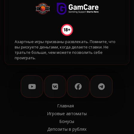
Азартные игры призваны развлекать. Помните, что
вы рискуете деньгами, когда делаете ставки. Не
тратьте больше, чем можете позволить себе
проиграть.
Главная
Игровые автоматы
Бонусы
Депозиты в рублях