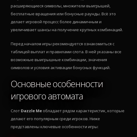
расширяющиеся символы, множители выигрышей,
бесплатные вращения или бонусные раунды. Всё это
делает игровой процесс более динамичным и
увеличивает шансы на получение крупных комбинаций.
Перед началом игры рекомендуется ознакомиться с
таблицей выплат и правилами слота. В ней указаны все
возможные выигрышные комбинации, значения
символов и условия активации бонусных функций.
Основные особенности
игрового автомата
Слот
Dazzle Me
обладает рядом характеристик, которые
делают его популярным среди игроков. Ниже
представлены ключевые особенности игры: