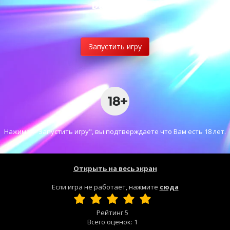
Dazzle Me
Запустить игру
Нажимая "Запустить игру", вы подтверждаете что Вам есть 18 лет.
Открыть на весь экран
Если игра не работает, нажмите
сюда
Рейтинг
5
Всего оценок:
1