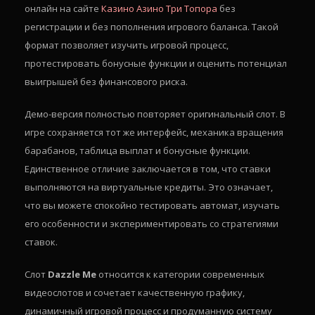
онлайн на сайте
Казино Азино Три Топора
без
регистрации и без пополнения игрового баланса. Такой
формат позволяет изучить игровой процесс,
протестировать бонусные функции и оценить потенциал
выигрышей без финансового риска.
Демо-версия полностью повторяет оригинальный слот. В
игре сохраняется тот же интерфейс, механика вращения
барабанов, таблица выплат и бонусные функции.
Единственное отличие заключается в том, что ставки
выполняются на виртуальные кредиты. Это означает,
что вы можете спокойно тестировать автомат, изучать
его особенности и экспериментировать со стратегиями
ставок.
Слот
Dazzle Me
относится к категории современных
видеослотов и сочетает качественную графику,
динамичный игровой процесс и продуманную систему